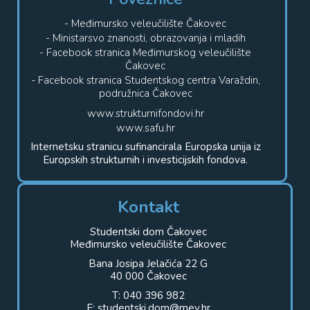
- Međimursko veleučilište Čakovec
- Ministarsvo znanosti, obrazovanja i mladih
- Facebook stranica Međimurskog veleučilište
Čakovec
- Facebook stranica Studentskog centra Varaždin,
podružnica Čakovec
www.strukturnifondovi.hr
www.safu.hr
Internetsku stranicu sufinancirala Europska unija iz
Europskih strukturnih i investicijskih fondova.
Kontakt
Studentski dom Čakovec
Međimursko veleučilište Čakovec
Bana Josipa Jelačića 22 G
40 000 Čakovec
T: 040 396 982
E: studentski.dom@mev.hr