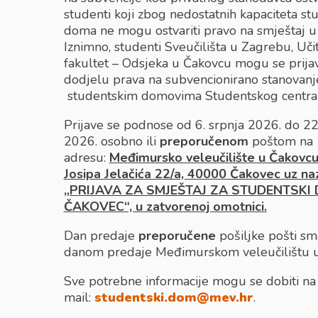
studenti koji zbog nedostatnih kapaciteta s
doma ne mogu ostvariti pravo na smještaj 
Iznimno, studenti Sveučilišta u Zagrebu, Učit
fakultet – Odsjeka u Čakovcu mogu se prijavi
dodjelu prava na subvencionirano stanovanj
studentskim domovima Studentskog centra 
Prijave se podnose od 6. srpnja 2026. do 22
2026. osobno ili
preporučenom
poštom na
adresu:
Međimursko veleučilište u Čakovcu
Josipa Jelačića 22/a, 40000 Čakovec uz na
„PRIJAVA ZA SMJEŠTAJ ZA STUDENTSKI
ČAKOVEC“, u zatvorenoj omotnici.
Dan predaje
preporučene
pošiljke pošti sm
danom predaje Međimurskom veleučilištu u
Sve potrebne informacije mogu se dobiti na
mail:
studentski.dom@mev.hr
.