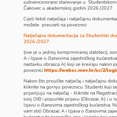
subvencionirano stanovanje u Studentsko
Čakovec u akademskoj godini 2026./2027.
Cijeli tekst natječaja i natječajnu dokumenta
možete preuzeti na poveznici:
Natječajna dokumentacija za Studentski d
2026./2027.
(sve je u jednoj komprimiranoj datoteci), os
A i Izjave o članovima zajedničkog kućanstva
nastavku obrasca A) koji se kreiraju nakon pr
poveznici
https://websc.mev.hr/sc/2/log
Nakon što proučite natječaj i natječajnu do
kliknite na gornju poveznicu. Studenti koji s
prijavljuju na natječaj - kliknite na Registraci
svoj OIB i popunite prijavu (Obrazac A) i u 
Izjavu o članovima zajedničkog kućanstva. N
vam stići Obrazac A i Izjava o članovima zaj