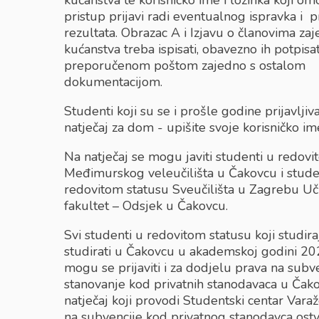
kućanstva te korisničko ime i lozinka koji o
pristup prijavi radi eventualnog ispravka i 
rezultata. Obrazac A i Izjavu o članovima za
kućanstva treba ispisati, obavezno ih potpisati
preporučenom poštom zajedno s ostalom
dokumentacijom.
Studenti koji su se i prošle godine prijavljiva
natječaj za dom - upišite svoje korisničko ime
Na natječaj se mogu javiti studenti u redovi
Međimurskog veleučilišta u Čakovcu i stude
redovitom statusu Sveučilišta u Zagrebu Uči
fakultet – Odsjek u Čakovcu.
Svi studenti u redovitom statusu koji studiraj
studirati u Čakovcu u akademskoj godini 20
mogu se prijaviti i za dodjelu prava na subv
stanovanje kod privatnih stanodavaca u Čako
natječaj koji provodi Studentski centar Varaž
na subvencije kod privatnog stanodavca ost