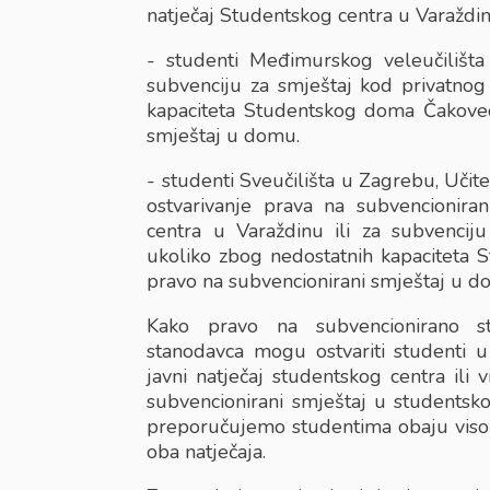
natječaj Studentskog centra u Varaždinu
- studenti Međimurskog veleučilišta
subvenciju za smještaj kod privatnog
kapaciteta Studentskog doma Čakovec
smještaj u domu.
- studenti Sveučilišta u Zagrebu, Učit
ostvarivanje prava na subvencionir
centra u Varaždinu ili za subvencij
ukoliko zbog nedostatnih kapaciteta
pravo na subvencionirani smještaj u d
Kako pravo na subvencionirano st
stanodavca mogu ostvariti studenti u
javni natječaj studentskog centra ili 
subvencionirani smještaj u studentsk
preporučujemo studentima obaju visoki
oba natječaja.