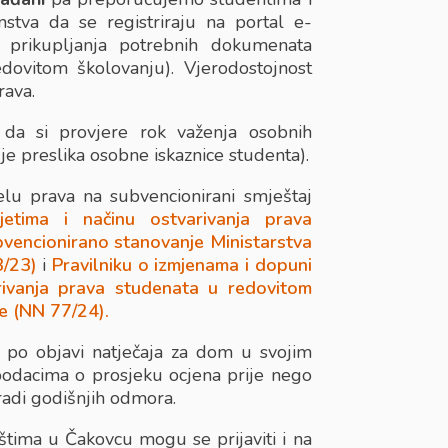
stva da se registriraju na portal e-
e prikupljanja potrebnih dokumenata
edovitom školovanju). Vjerodostojnost
rava.
da si provjere rok važenja osobnih
je preslika osobne iskaznice studenta).
jelu prava na subvencionirani smještaj
jetima i načinu ostvarivanja prava
vencionirano stanovanje Ministarstva
3/23)
i
Pravilniku o izmjenama i dopuni
arivanja prava studenata u redovitom
e (NN 77/24).
o objavi natječaja za dom u svojim
odacima o prosjeku ocjena prije nego
radi godišnjih odmora.
ištima u Čakovcu mogu se prijaviti i na