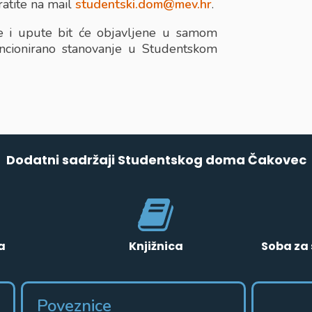
ratite na mail
studentski.dom@mev.hr
.
je i upute bit će objavljene u samom
ncionirano stanovanje u Studentskom
Dodatni sadržaji Studentskog doma Čakovec
a
Knjižnica
Soba za 
Poveznice