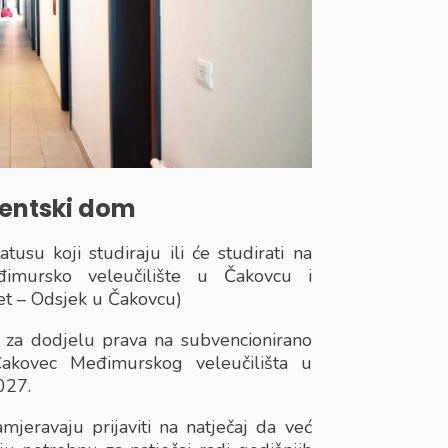
dentski dom
usu koji studiraju ili će studirati na
đimursko veleučilište u Čakovcu i
tet – Odsjek u Čakovcu)
aj za dodjelu prava na subvencionirano
kovec Međimurskog veleučilišta u
027.
jeravaju prijaviti na natječaj da već