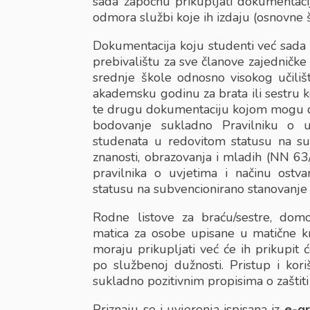
sada započnu prikupljati dokumentacij
odmora službi koje ih izdaju (osnovne šk
Dokumentacija koju studenti već sada 
prebivalištu za sve članove zajedničke
srednje škole odnosno visokog učili
akademsku godinu za brata ili sestru k
te drugu dokumentaciju kojom mogu dok
bodovanje sukladno Pravilniku o uv
studenata u redovitom statusu na sub
znanosti, obrazovanja i mladih (NN 63
pravilnika o uvjetima i načinu ostv
statusu na subvencionirano stanovanje
Rodne listove za braću/sestre, domo
matica za osobe upisane u matične k
moraju prikupljati već će ih prikupit
po službenoj dužnosti. Pristup i kor
sukladno pozitivnim propisima o zaštit
Priznaju se i uvjerenja ispisana iz
e-gr