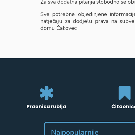
Za sva dodatna pitanja slobodno se ob
Sve potrebne, objedinjene informaci
natječaju za dodjelu prava na subve
domu Čakovec.
Praonica rublja
Čitaonic
Najpopularnije