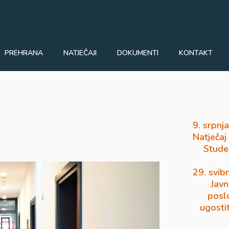
PREHRANA
NATJEČAJI
DOKUMENTI
KONTAKT
9. srpnj
Natječaj
Stude
29. svib
Javn
posl
ugosti