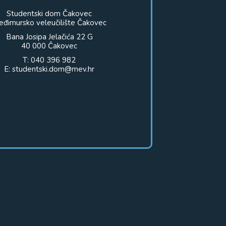
Studentski dom Čakovec
đimursko veleučilište Čakovec
Bana Josipa Jelačića 22 G
40 000 Čakovec
T: 040 396 982
E: studentski.dom@mev.hr