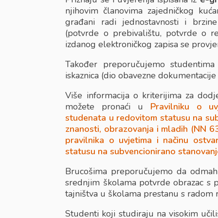
njihovim članovima zajedničkog kućan
građani radi jednostavnosti i brzin
(potvrde o prebivalištu, potvrde o r
izdanog elektroničkog zapisa se provje
Također preporučujemo studentima 
iskaznica (dio obavezne dokumentacije 
Više informacija o kriterijima za dod
možete pronaći u
Pravilniku o uv
studenata u redovitom statusu na sub
znanosti, obrazovanja i mladih (NN 6
pravilnika o uvjetima i načinu ostv
statusu na subvencionirano stanovanj
Brucošima preporučujemo da odmah p
srednjim školama potvrde obrazac s p
tajništva u školama prestanu s radom 
Studenti koji studiraju na visokim učil