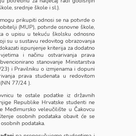
u potrebnu za natječaj radi godišnjih
ole, srednje škole i sl.).
mogu prikupiti odnosi se na potvrde o
 obitelji (MUP), potvrde osnovne škole,
šta o upisu u tekuću školsku odnosno
oji su u sustavu redovitog obrazovanja
azati ispunjenje kriterija za dodatno
jetima i načinu ostvarivanja prava
vencionirano stanovanje Ministarstva
/23) i Pravilniku o izmjenama i dopuni
arivanja prava studenata u redovitom
 (NN 77/24 ).
vnicu te ostale podatke iz državnih
njige Republike Hrvatske studenti ne
 će Međimursko veleučilište u Čakovcu
ištenje osobnih podataka obavit će se
i osobnih podataka.
ađani
pa preporučujemo studentima i