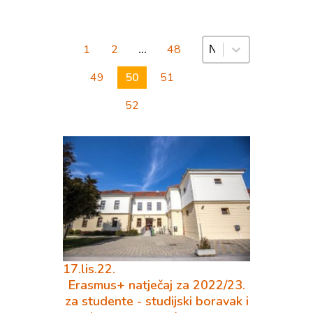
Sortiranje
1
2
…
48
49
50
51
52
17.lis.22.
Erasmus+ natječaj za 2022/23.
za studente - studijski boravak i