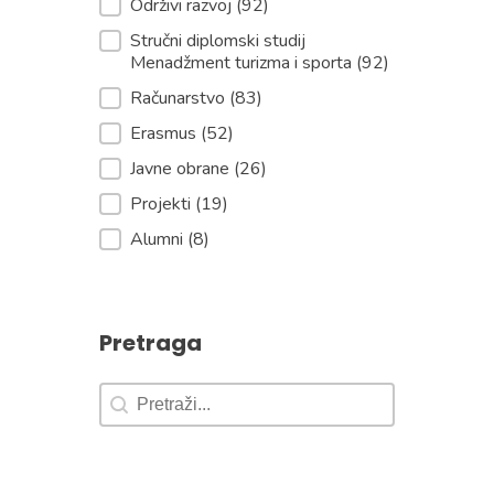
Održivi razvoj
(92)
Stručni diplomski studij
Menadžment turizma i sporta
(92)
Računarstvo
(83)
Erasmus
(52)
Javne obrane
(26)
Projekti
(19)
Alumni
(8)
Pretraga
Pretraga
Pretraga