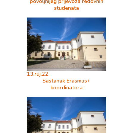
povoljnijeg prijevoza redovnih
studenata
13.ruj.22.
Sastanak Erasmus+
koordinatora