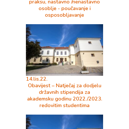
praksu, nastavno /nenastavno
osoblje - poučavanje i
osposobljavanje
14.lis.22.
Obavijest – Natječaj za dodjelu
državnih stipendija za
akademsku godinu 2022./2023.
redovitim studentima