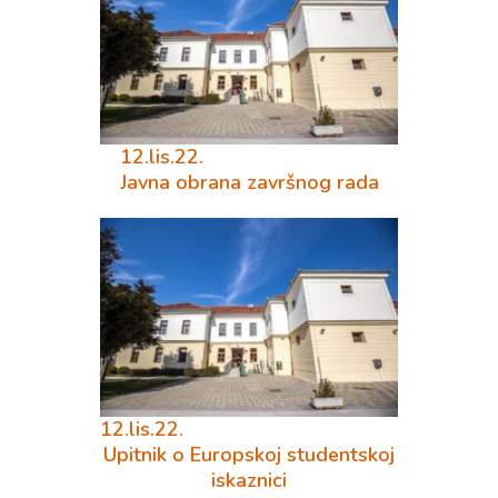
12.lis.22.
Javna obrana završnog rada
12.lis.22.
Upitnik o Europskoj studentskoj
iskaznici