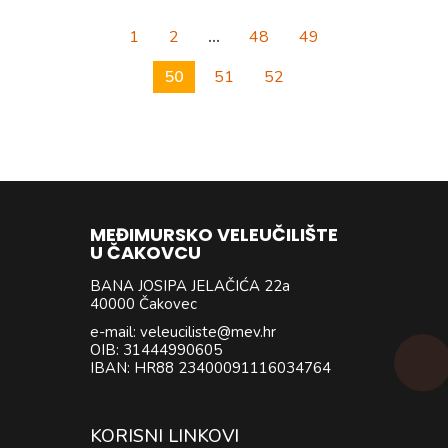
1
2
…
48
49
50
51
52
MEĐIMURSKO VELEUČILIŠTE
U ČAKOVCU
BANA JOSIPA JELAČIĆA 22a
40000 Čakovec
e-mail: veleuciliste@mev.hr
OIB: 31444990605
IBAN: HR88 23400091116034764
KORISNI LINKOVI