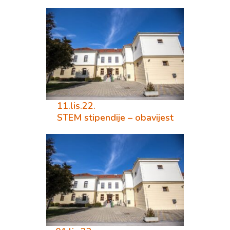
11.lis.22.
STEM stipendije – obavijest