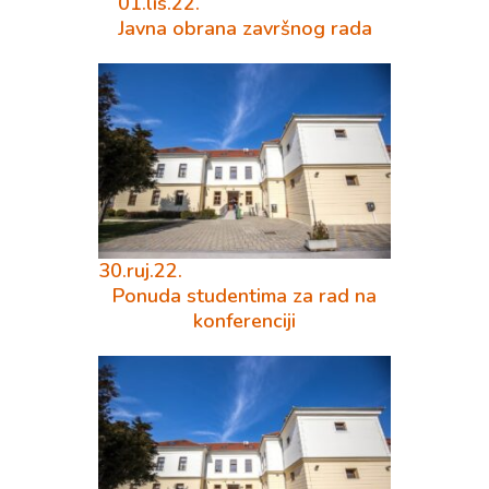
01.lis.22.
Javna obrana završnog rada
30.ruj.22.
Ponuda studentima za rad na
konferenciji