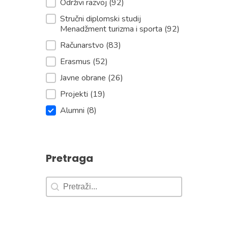
Održivi razvoj
(92)
Stručni diplomski studij
Menadžment turizma i sporta
(92)
Računarstvo
(83)
Erasmus
(52)
Javne obrane
(26)
Projekti
(19)
Alumni
(8)
Pretraga
Pretraga
Pretraga