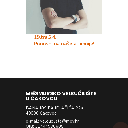
19.tra.24.
Ponosni na naše alumnije!
MEĐIMURSKO VELEUČILIŠTE
U ČAKOVCU
BANA JOSIPA JELAČIĆA 22a
40000 Čakovec
e-mail: veleuciliste@mev.hr
OIB: 31444990605