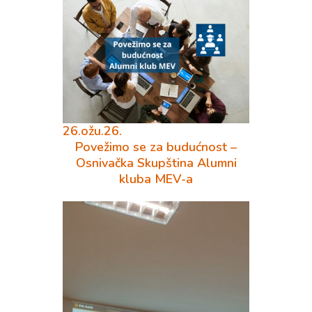
26.ožu.26.
Povežimo se za budućnost –
Osnivačka Skupština Alumni
kluba MEV-a