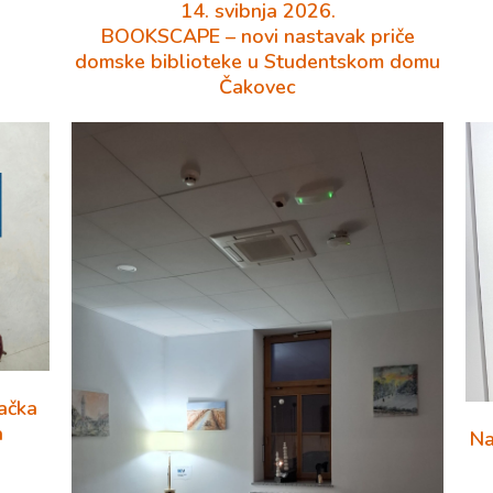
14. svibnja 2026.
BOOKSCAPE – novi nastavak priče
domske biblioteke u Studentskom domu
Čakovec
ačka
a
Na