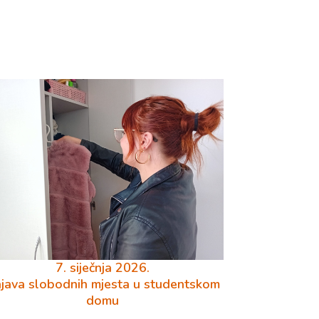
7. siječnja 2026.
java slobodnih mjesta u studentskom
domu