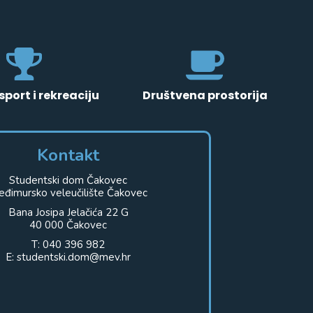
sport i rekreaciju
Društvena prostorija
Kontakt
Studentski dom Čakovec
đimursko veleučilište Čakovec
Bana Josipa Jelačića 22 G
40 000 Čakovec
T: 040 396 982
E: studentski.dom@mev.hr